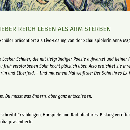
LIEBER REICH LEBEN ALS ARM STERBEN
r-Schüler präsentiert als Live-Lesung von der Schauspielerin Anna M
e Lasker-Schüler, die mit tiefgründiger Poesie aufwartet und keiner F
u früh verstorbenen Sohn kocht plötzlich über. Also erdichtet sie ihr
lin und Elberfeld. – Und mit einem Mal weiß sie: Der Sohn ihres Ex-M
ins. Du musst was ändern, aber ganz entschieden.
urg, schreibt Erzählungen, Hörspiele und Radiofeatures. Bislang veröff
rika präsentierte.