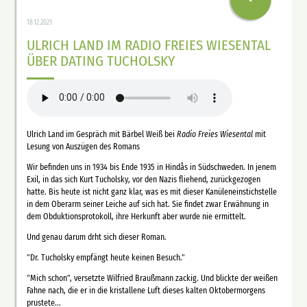
18.12.2021
ULRICH LAND IM RADIO FREIES WIESENTAL
ÜBER DATING TUCHOLSKY
Ulrich Land im Gespräch mit Bärbel Weiß bei
Radio Freies Wiesental
mit
Lesung von Auszügen des Romans
Wir befinden uns in 1934 bis Ende 1935 in Hindås in Südschweden. In jenem
Exil, in das sich Kurt Tucholsky, vor den Nazis fliehend, zurückgezogen
hatte. Bis heute ist nicht ganz klar, was es mit dieser Kanüleneinstichstelle
in dem Oberarm seiner Leiche auf sich hat. Sie findet zwar Erwähnung in
dem Obduktionsprotokoll, ihre Herkunft aber wurde nie ermittelt.
Und genau darum drht sich dieser Roman.
"Dr. Tucholsky empfängt heute keinen Besuch."
"Mich schon", versetzte Wilfried Braußmann zackig. Und blickte der weißen
Fahne nach, die er in die kristallene Luft dieses kalten Oktobermorgens
prustete...