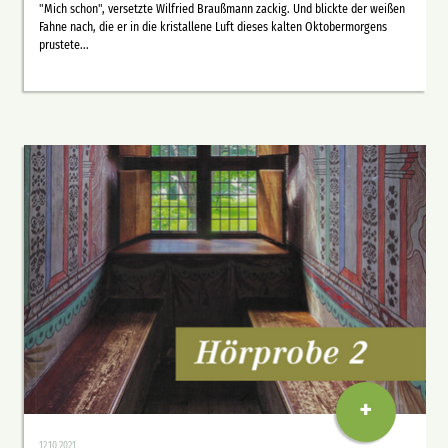
"Mich schon", versetzte Wilfried Braußmann zackig. Und blickte der weißen
Fahne nach, die er in die kristallene Luft dieses kalten Oktobermorgens
prustete...
+
12.10.2021