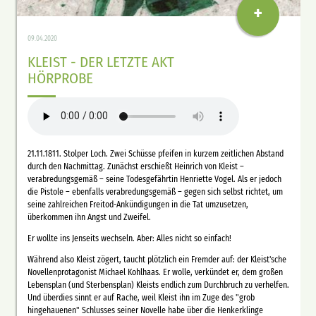
+
09.04.2020
KLEIST - DER LETZTE AKT
HÖRPROBE
21.11.1811. Stolper Loch. Zwei Schüsse pfeifen in kurzem zeitlichen Abstand
durch den Nachmittag. Zunächst erschießt Heinrich von Kleist –
verabredungsgemäß – seine Todesgefährtin Henriette Vogel. Als er jedoch
die Pistole – ebenfalls verabredungsgemäß – gegen sich selbst richtet, um
seine zahlreichen Freitod-Ankündigungen in die Tat umzusetzen,
überkommen ihn Angst und Zweifel.
Er wollte ins Jenseits wechseln. Aber: Alles nicht so einfach!
Während also Kleist zögert, taucht plötzlich ein Fremder auf: der Kleist'sche
Novellenprotagonist Michael Kohlhaas. Er wolle, verkündet er, dem großen
Lebensplan (und Sterbensplan) Kleists endlich zum Durchbruch zu verhelfen.
Und überdies sinnt er auf Rache, weil Kleist ihn im Zuge des "grob
hingehauenen" Schlusses seiner Novelle habe über die Henkerklinge