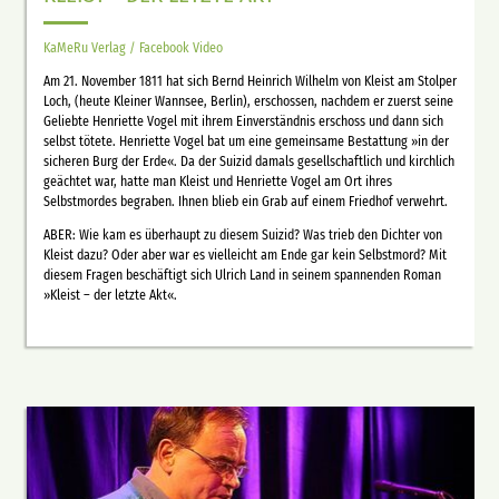
KaMeRu Verlag / Facebook Video
Am 21. November 1811 hat sich Bernd Heinrich Wilhelm von Kleist am Stolper
Loch, (heute Kleiner Wannsee, Berlin), erschossen, nachdem er zuerst seine
Geliebte Henriette Vogel mit ihrem Einverständnis erschoss und dann sich
selbst tötete. Henriette Vogel bat um eine gemeinsame Bestattung »in der
sicheren Burg der Erde«. Da der Suizid damals gesellschaftlich und kirchlich
geächtet war, hatte man Kleist und Henriette Vogel am Ort ihres
Selbstmordes begraben. Ihnen blieb ein Grab auf einem Friedhof verwehrt.
ABER: Wie kam es überhaupt zu diesem Suizid? Was trieb den Dichter von
Kleist dazu? Oder aber war es vielleicht am Ende gar kein Selbstmord? Mit
diesem Fragen beschäftigt sich Ulrich Land in seinem spannenden Roman
»Kleist – der letzte Akt«.