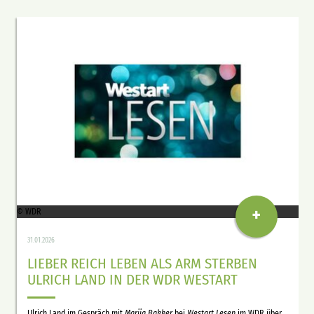
+
© WDR
31.01.2026
LIEBER REICH LEBEN ALS ARM STERBEN
ULRICH LAND IN DER WDR WESTART
Ulrich Land im Gespräch mit
Marija Bakker
bei
Westart Lesen
im WDR über