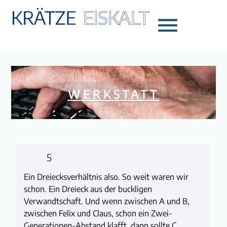
menu
WERKSTATT
5
Ein Dreiecksverhältnis also. So weit waren wir
schon. Ein Dreieck aus der buckligen
Verwandtschaft. Und wenn zwischen A und B,
zwischen Felix und Claus, schon ein Zwei-
Generationen-Abstand klafft, dann sollte C